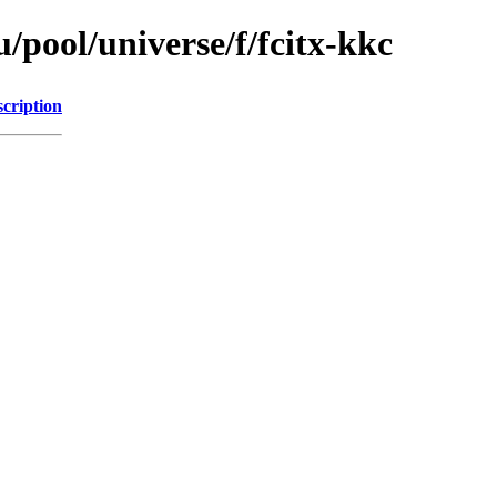
pool/universe/f/fcitx-kkc
cription