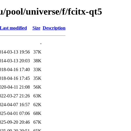
pool/universe/f/fcitx-qt5
Last modified
Size
Description
-
014-03-13 19:56
37K
014-03-13 20:03
38K
018-04-16 17:40
33K
018-04-16 17:45
35K
020-04-11 21:08
56K
022-03-27 21:26
63K
024-04-07 16:57
62K
025-04-01 07:06
68K
025-09-20 20:46
67K
025-09-20 20:51
65K