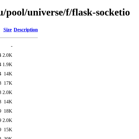
pool/universe/f/flask-socketio
Size
Description
-
4
2.0K
4
1.9K
4
14K
8
17K
8
2.0K
8
14K
9
18K
9
2.0K
9
15K
2
30K