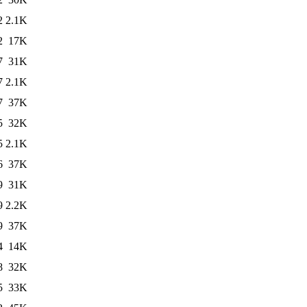
2
2.1K
2
17K
7
31K
7
2.1K
7
37K
5
32K
5
2.1K
6
37K
9
31K
9
2.2K
9
37K
4
14K
8
32K
5
33K