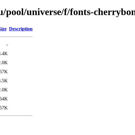
/pool/universe/f/fonts-cherryb
Size
Description
-
3.4K
2.0K
57K
3.5K
2.0K
64K
57K